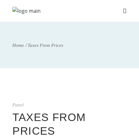
Home
Taxes From Prices
Panel
TAXES FROM
PRICES